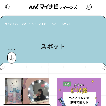
マイナビティーンズ
ヘア・メイク
ヘア
スポット
CATEGORY
好きなカテゴリーから見る
スポット
SCROLL
ファッション
ヘア・メイク
トレンド
スクールライフ
推し活
グルメ
エンタメ
診断
特集・連載
社会体験