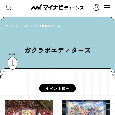
マイナビティーンズ
ガクラボエディターズ
CATEGORY
好きなカテゴリーから見る
ガクラボエディターズ
SCROLL
ファッション
ヘア・メイク
トレンド
スクールライフ
推し活
グルメ
イベント取材
エンタメ
診断
特集・連載
社会体験