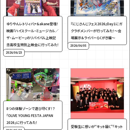
アンケート
プレゼント
ゆりやんレトリィバァ＆akane登壇！
『にじさんじフェス2026』Day1にガ
映画『ハイスクール・ミュージカル／
クラボメンバーが行ってみた！～会
ザ・ムービー』のリバイバル上映記
場展示＆ライバーらくがき編～
念高校生特別上映会に行ってみた！
2026/06/05
ティーンのうちにしかできない特別な体験を！
ガクラボ
への登録はこちら
2026/06/23
8つの体験ゾーンで遊び尽くす！？
「OLIVE YOUNG FESTA JAPAN
2026」に行ってみた！
受験生に想いが“キット届く”「キット