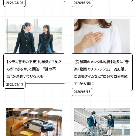
2026/03/26
2026/03/26
アンケートに
答えて
【クラス替えの不安】約半数が「友だ
【受験期のメンタル維持】最多は「音
ちができるか」と回答 “謎の不
楽・動画でリフレッシュ」 推し活、
安”が渦巻いている人も…
ご褒美タイムなど“自分で自分を癒
す”が大事に
イベントに参加しよう！
2026/03/13
2026/03/13
・マイナビティーンズについて
・利用規約