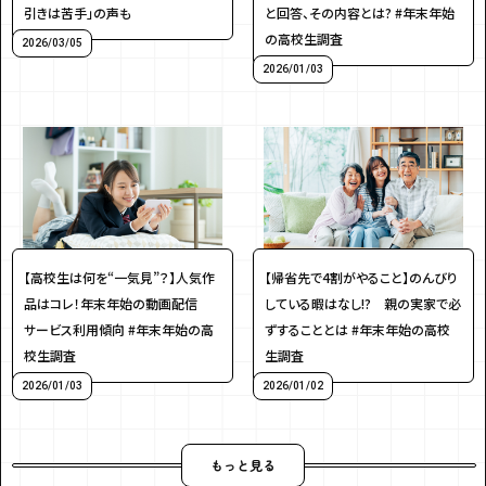
と回答、その内容とは? #年末年始
引きは苦手」の声も
の高校生調査
2026/03/05
2026/01/03
【高校生は何を“一気見”？】人気作
【帰省先で4割がやること】のんびり
品はコレ！年末年始の動画配信
している暇はなし!? 親の実家で必
サービス利用傾向 #年末年始の高
ずすることとは #年末年始の高校
校生調査
生調査
2026/01/03
2026/01/02
もっと見る