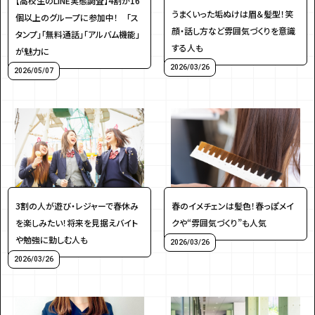
【高校生のLINE実態調査】4割が16
うまくいった垢ぬけは眉＆髪型！笑
個以上のグループに参加中！ 「ス
アンケート
プレゼント
顔・話し方など雰囲気づくりを意識
タンプ」「無料通話」「アルバム機能」
する人も
が魅力に
2026/03/26
2026/05/07
ティーンのうちにしかできない特別な体験を！
ガクラボ
への登録はこちら
3割の人が遊び・レジャーで春休み
春のイメチェンは髪色！春っぽメイ
を楽しみたい！将来を見据えバイト
クや“雰囲気づくり”も人気
や勉強に勤しむ人も
2026/03/26
2026/03/26