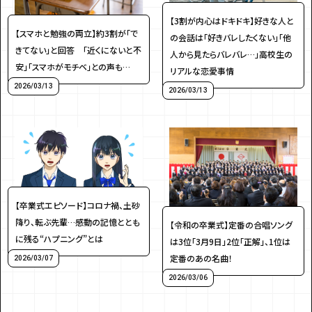
・個人情報について
・お問い合わせ
・読者プレゼント
・広告掲載のお問い合わせ
【3割が内心はドキドキ】好きな人と
【スマホと勉強の両立】約3割が「で
の会話は「好きバレしたくない」「他
きてない」と回答 「近くにないと不
人から見たらバレバレ…」高校生の
安」「スマホがモチベ」との声も…
リアルな恋愛事情
2026/03/13
2026/03/13
【卒業式エピソード】コロナ禍、土砂
降り、転ぶ先輩…感動の記憶ととも
【令和の卒業式】定番の合唱ソング
に残る“ハプニング”とは
は3位「3月9日」2位「正解」、1位は
定番のあの名曲！
2026/03/07
2026/03/06