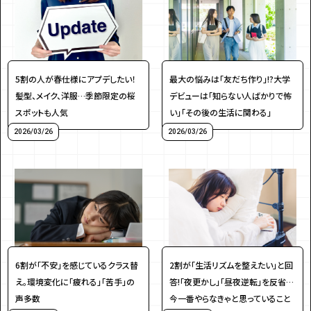
5割の人が春仕様にアプデしたい！
最大の悩みは「友だち作り」!?大学
髪型、メイク、洋服…季節限定の桜
デビューは「知らない人ばかりで怖
スポットも人気
い」「その後の生活に関わる」
2026/03/26
2026/03/26
6割が「不安」を感じているクラス替
2割が「生活リズムを整えたい」と回
え。環境変化に「疲れる」「苦手」の
答!「夜更かし」「昼夜逆転」を反省…
声多数
今一番やらなきゃと思っていること