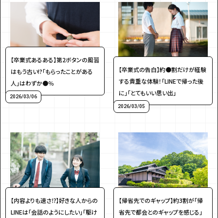
【卒業式あるある】第2ボタンの風習
【卒業式の告白】約●割だけが経験
はもう古い!?「もらったことがある
する貴重な体験！「LINEで帰った後
人」はわずか●％
に」「とてもいい思い出」
2026/03/06
2026/03/05
【帰省先でのギャップ】約3割が「帰
【内容よりも速さ⁉】好きな人からの
省先で都会とのギャップを感じる」
LINEは「会話のようにしたい」「駆け