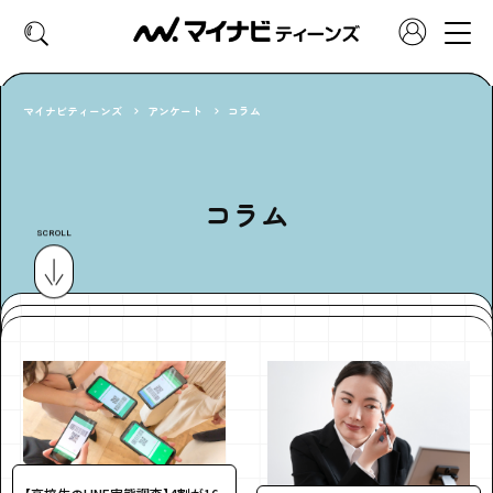
マイナビティーンズ
アンケート
コラム
CATEGORY
好きなカテゴリーから見る
コラム
SCROLL
ファッション
ヘア・メイク
トレンド
スクールライフ
推し活
グルメ
エンタメ
診断
特集・連載
社会体験