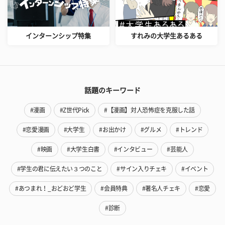
インターンシップ特集
すれみの大学生あるある
話題のキーワード
#漫画
#Z世代Pick
#【漫画】対人恐怖症を克服した話
#恋愛漫画
#大学生
#お出かけ
#グルメ
#トレンド
#映画
#大学生白書
#インタビュー
#芸能人
#学生の君に伝えたい３つのこと
#サイン入りチェキ
#イベント
#あつまれ！_おどおど学生
#会員特典
#著名人チェキ
#恋愛
#診断