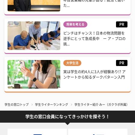
年目営業職の先輩が語る！就活で磨い
た...
PR
将来を考える
ピンチはチャンス！日本の物流問題を
逆手にとって急成長中 ー ア・プロの
挑...
PR
大学生活
実は学生の約4人に3人が経験あり!? ア
ンケートから知るダークパターン入門
学生の窓口トップ
学生ライターランキング
学生ライター紹介 みー（ガクラボ所属）
学生の窓口会員になってきっかけを探そう！