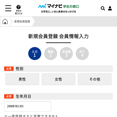
学生の
窓口とは
学生の窓口トップ
新規会員登録
新規会員登録 会員情報入力
入力
確認
仮登録
完了
1
2
3
4
性別
男性
女性
その他
生年月日
※一度登録すると変更できません