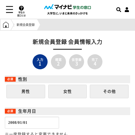
学生の
窓口とは
学生の窓口トップ
新規会員登録
新規会員登録 会員情報入力
入力
確認
仮登録
完了
1
2
3
4
性別
男性
女性
その他
生年月日
※一度登録すると変更できません