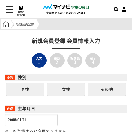
学生の
窓口とは
学生の窓口トップ
新規会員登録
新規会員登録 会員情報入力
入力
確認
仮登録
完了
1
2
3
4
性別
男性
女性
その他
生年月日
※一度登録すると変更できません