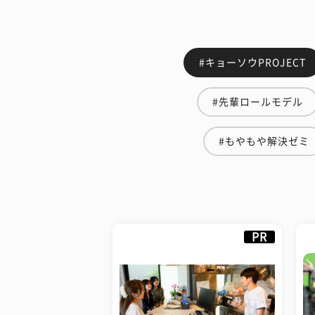
#キョーソウPROJECT
#先輩ロールモデル
#もやもや解決ゼミ
PR