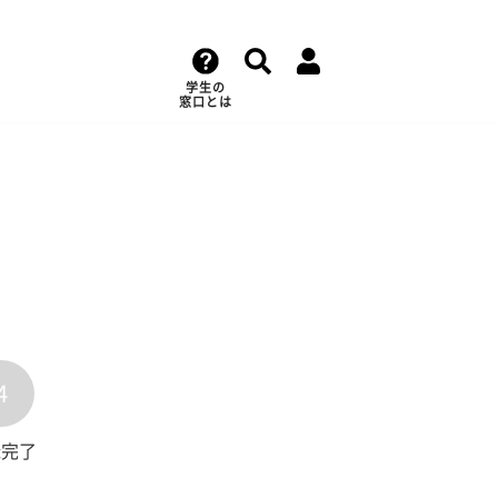
学生の
窓口とは
4
録完了