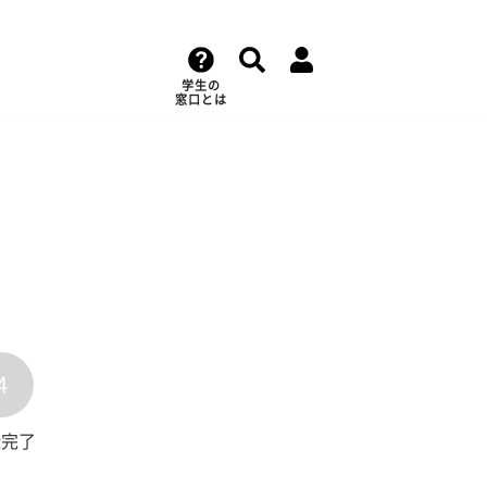
学生の
窓口とは
4
録完了