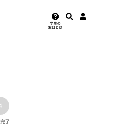
学生の
窓口とは
4
録完了