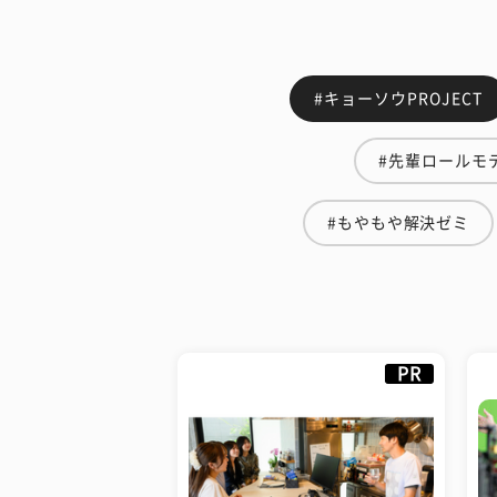
#キョーソウPROJECT
#先輩ロールモ
#もやもや解決ゼミ
PR