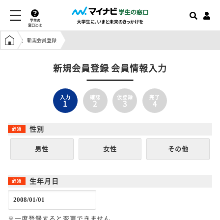
学生の
窓口とは
学生の窓口トップ
新規会員登録
新規会員登録 会員情報入力
入力
確認
仮登録
完了
1
2
3
4
性別
男性
女性
その他
生年月日
※一度登録すると変更できません