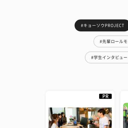
#キョーソウPROJECT
#先輩ロール
#学生インタビュー
PR