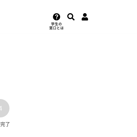
学生の
窓口とは
4
録完了