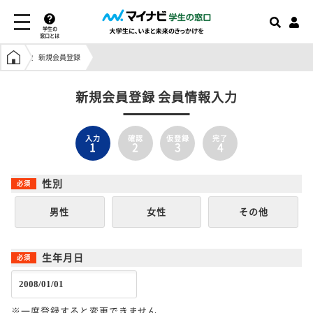
学生の
窓口とは
学生の窓口トップ
新規会員登録
新規会員登録 会員情報入力
入力
確認
仮登録
完了
1
2
3
4
性別
男性
女性
その他
生年月日
※一度登録すると変更できません