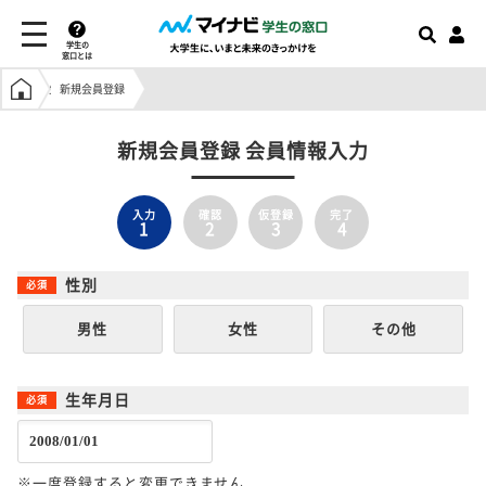
学生の
窓口とは
学生の窓口トップ
新規会員登録
新規会員登録 会員情報入力
入力
確認
仮登録
完了
1
2
3
4
性別
男性
女性
その他
生年月日
※一度登録すると変更できません