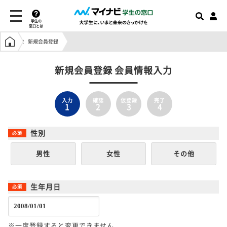
学生の
窓口とは
学生の窓口トップ
新規会員登録
新規会員登録 会員情報入力
入力
確認
仮登録
完了
1
2
3
4
性別
男性
女性
その他
生年月日
※一度登録すると変更できません