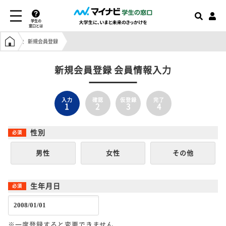
学生の
窓口とは
学生の窓口トップ
新規会員登録
新規会員登録 会員情報入力
入力
確認
仮登録
完了
1
2
3
4
性別
男性
女性
その他
生年月日
※一度登録すると変更できません