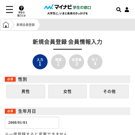
学生の
窓口とは
学生の窓口トップ
新規会員登録
新規会員登録 会員情報入力
入力
確認
仮登録
完了
1
2
3
4
性別
男性
女性
その他
生年月日
※一度登録すると変更できません