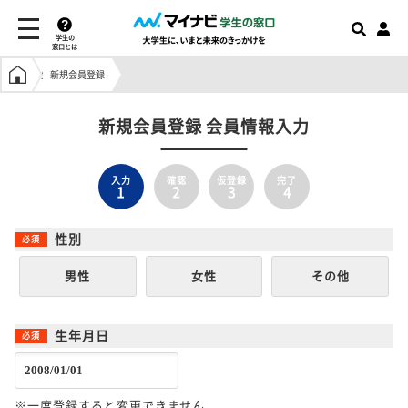
学生の
窓口とは
学生の窓口トップ
新規会員登録
新規会員登録 会員情報入力
入力
確認
仮登録
完了
1
2
3
4
性別
男性
女性
その他
生年月日
※一度登録すると変更できません