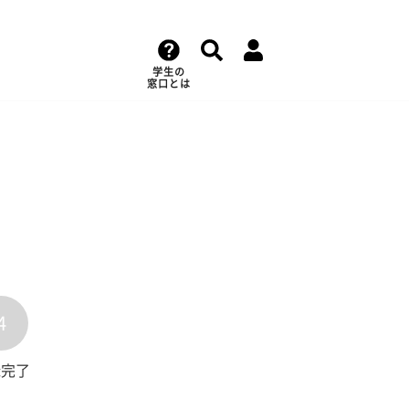
学生の
窓口とは
4
録完了