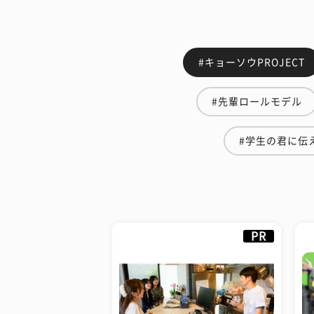
#キョーソウPROJECT
#先輩ロールモデル
#学生の君に伝
PR