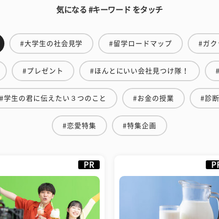
気になる #キーワード をタッチ
#大学生の社会見学
#留学ロードマップ
#ガク
#プレゼント
#ほんとにいい会社見つけ隊！
#学生の君に伝えたい３つのこと
#お金の授業
#診
#恋愛特集
#特集企画
PR
P