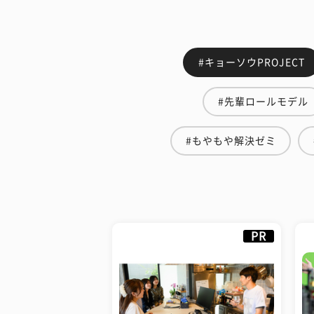
#キョーソウPROJECT
#先輩ロールモデル
#もやもや解決ゼミ
PR