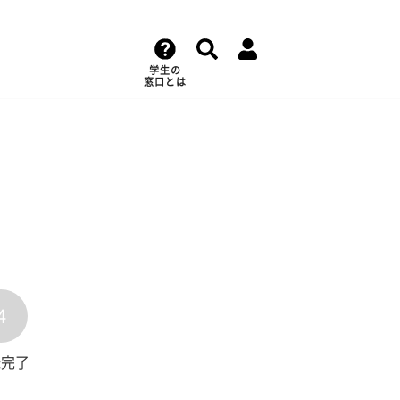
学生の
窓口とは
4
録完了