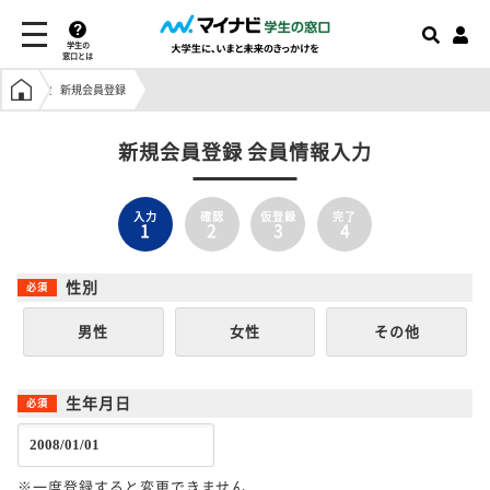
学生の
窓口とは
学生の窓口トップ
新規会員登録
新規会員登録 会員情報入力
入力
確認
仮登録
完了
1
2
3
4
性別
男性
女性
その他
生年月日
※一度登録すると変更できません