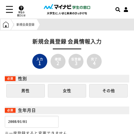
学生の
窓口とは
学生の窓口トップ
新規会員登録
新規会員登録 会員情報入力
入力
確認
仮登録
完了
1
2
3
4
性別
男性
女性
その他
生年月日
※一度登録すると変更できません