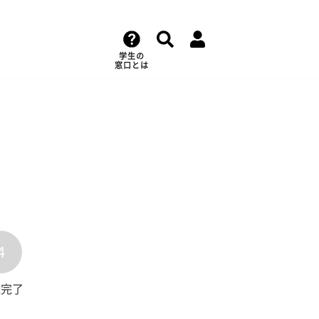
学生の
窓口とは
4
録完了