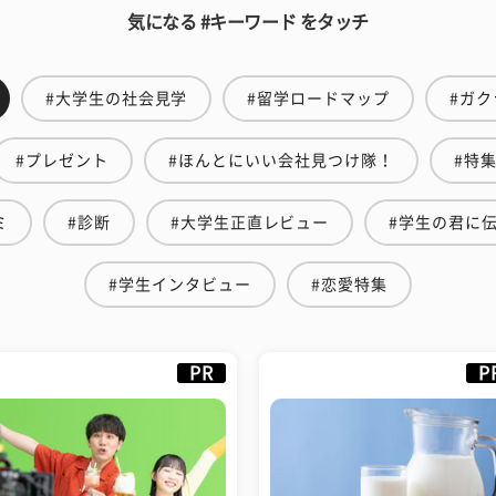
気になる #キーワード をタッチ
#大学生の社会見学
#留学ロードマップ
#ガク
#プレゼント
#ほんとにいい会社見つけ隊！
#特
ミ
#診断
#大学生正直レビュー
#学生の君に
#学生インタビュー
#恋愛特集
PR
P