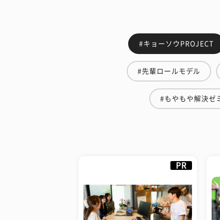
#キョーソウPROJECT
#先輩ロールモデル
#もやもや解決ゼ
PR