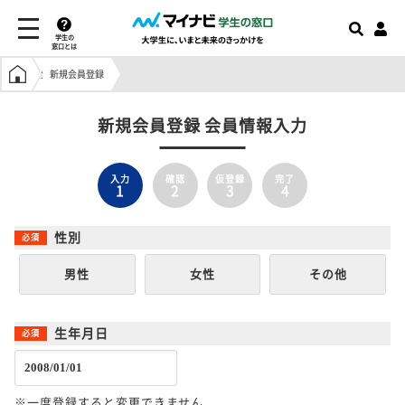
学生の
窓口とは
学生の窓口トップ
新規会員登録
新規会員登録 会員情報入力
入力
確認
仮登録
完了
1
2
3
4
性別
男性
女性
その他
生年月日
※一度登録すると変更できません