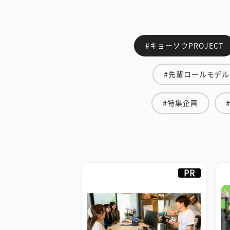
#キョーソウPROJECT
#先輩ロールモデル
#特集企画
PR