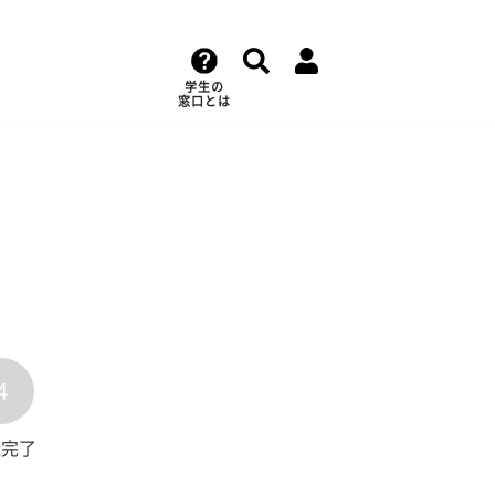
学生の
窓口とは
4
録完了