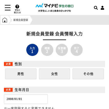
学生の
窓口とは
学生の窓口トップ
新規会員登録
新規会員登録 会員情報入力
入力
確認
仮登録
完了
1
2
3
4
性別
男性
女性
その他
生年月日
※一度登録すると変更できません