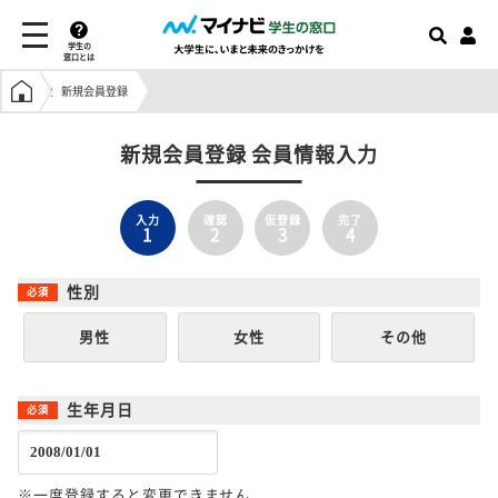
学生の
窓口とは
学生の窓口トップ
新規会員登録
新規会員登録 会員情報入力
入力
確認
仮登録
完了
1
2
3
4
性別
男性
女性
その他
生年月日
※一度登録すると変更できません