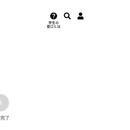
学生の
窓口とは
4
録完了