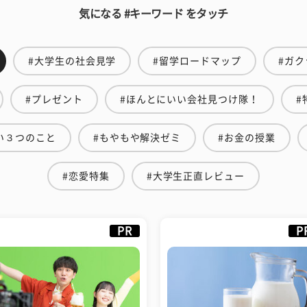
気になる #キーワード をタッチ
#大学生の社会見学
#留学ロードマップ
#ガク
#プレゼント
#ほんとにいい会社見つけ隊！
#
い３つのこと
#もやもや解決ゼミ
#お金の授業
#恋愛特集
#大学生正直レビュー
PR
P