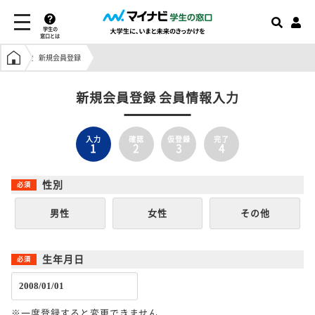
学生の
窓口とは
学生の窓口トップ
新規会員登録
新規会員登録 会員情報入力
入力
確認
仮登録
完了
1
2
3
4
性別
男性
女性
その他
生年月日
※一度登録すると変更できません