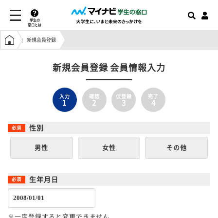
学生の
窓口とは
学生の窓口トップ
新規会員登録
新規会員登録 会員情報入力
入力
確認
仮登録
完了
1
2
3
4
性別
男性
女性
その他
生年月日
※一度登録すると変更できません