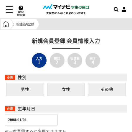
学生の
窓口とは
学生の窓口トップ
新規会員登録
新規会員登録 会員情報入力
入力
確認
仮登録
完了
1
2
3
4
性別
男性
女性
その他
生年月日
※一度登録すると変更できません