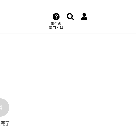
学生の
窓口とは
4
録完了