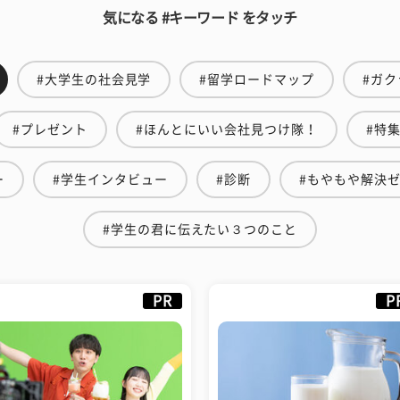
気になる #キーワード をタッチ
#大学生の社会見学
#留学ロードマップ
#ガク
#プレゼント
#ほんとにいい会社見つけ隊！
#特
ー
#学生インタビュー
#診断
#もやもや解決
#学生の君に伝えたい３つのこと
PR
P