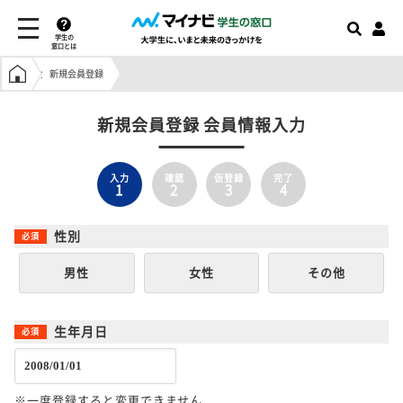
学生の
窓口とは
学生の窓口トップ
新規会員登録
新規会員登録 会員情報入力
入力
確認
仮登録
完了
1
2
3
4
性別
男性
女性
その他
生年月日
※一度登録すると変更できません