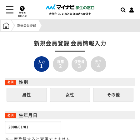
学生の
窓口とは
学生の窓口トップ
新規会員登録
新規会員登録 会員情報入力
入力
確認
仮登録
完了
1
2
3
4
性別
男性
女性
その他
生年月日
※一度登録すると変更できません