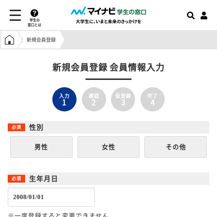
学生の
窓口とは
学生の窓口トップ
新規会員登録
新規会員登録 会員情報入力
入力
確認
仮登録
完了
1
2
3
4
性別
男性
女性
その他
生年月日
※一度登録すると変更できません