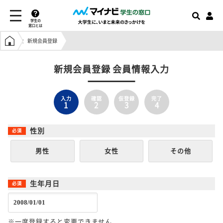
学生の
窓口とは
学生の窓口トップ
新規会員登録
新規会員登録 会員情報入力
入力
確認
仮登録
完了
1
2
3
4
性別
男性
女性
その他
生年月日
※一度登録すると変更できません