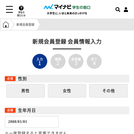
学生の
窓口とは
学生の窓口トップ
新規会員登録
新規会員登録 会員情報入力
入力
確認
仮登録
完了
1
2
3
4
性別
男性
女性
その他
生年月日
※一度登録すると変更できません