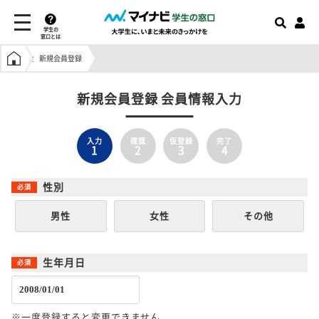
学生の
窓口とは
学生の窓口トップ
新規会員登録
新規会員登録 会員情報入力
入力
確認
仮登録
完了
1
2
3
4
性別
男性
女性
その他
生年月日
※一度登録すると変更できません