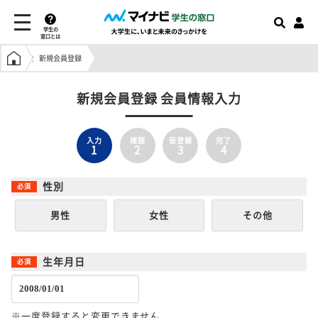
学生の
窓口とは
学生の窓口トップ
新規会員登録
新規会員登録 会員情報入力
入力
確認
仮登録
完了
1
2
3
4
性別
男性
女性
その他
生年月日
※一度登録すると変更できません