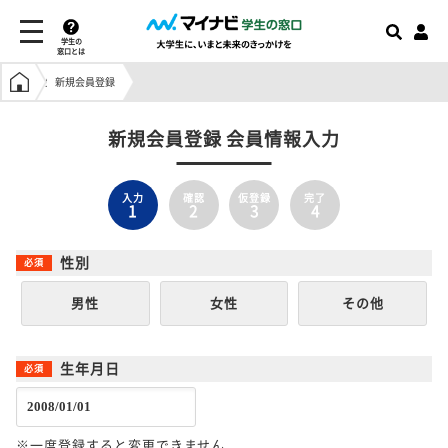
学生の
窓口とは
学生の窓口トップ
新規会員登録
新規会員登録 会員情報入力
入力
確認
仮登録
完了
1
2
3
4
性別
男性
女性
その他
生年月日
※一度登録すると変更できません