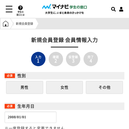
学生の
窓口とは
学生の窓口トップ
新規会員登録
新規会員登録 会員情報入力
入力
確認
仮登録
完了
1
2
3
4
性別
男性
女性
その他
生年月日
※一度登録すると変更できません