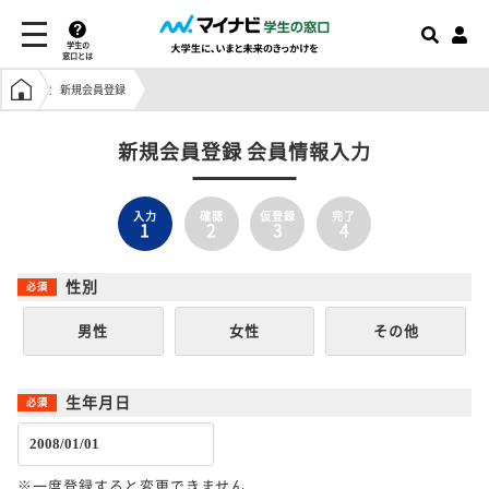
学生の
窓口とは
学生の窓口トップ
新規会員登録
新規会員登録 会員情報入力
入力
確認
仮登録
完了
1
2
3
4
性別
男性
女性
その他
生年月日
※一度登録すると変更できません