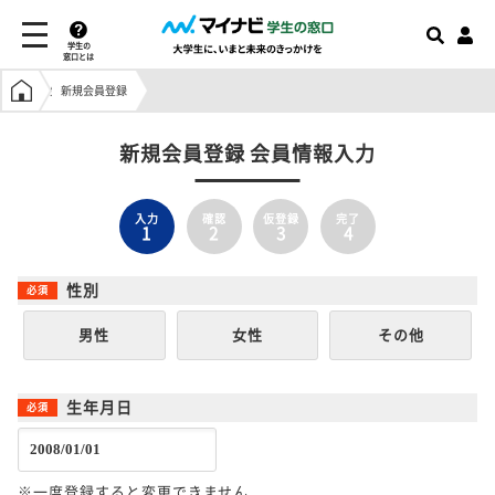
学生の
窓口とは
学生の窓口トップ
新規会員登録
新規会員登録 会員情報入力
入力
確認
仮登録
完了
1
2
3
4
性別
男性
女性
その他
生年月日
※一度登録すると変更できません