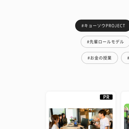
#キョーソウPROJECT
#先輩ロールモデル
#お金の授業
PR