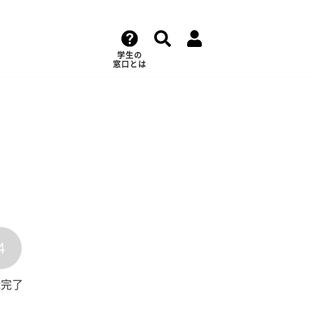
学生の
窓口とは
4
録完了