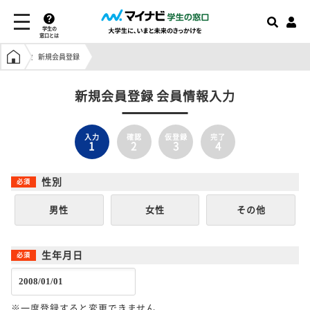
学生の
窓口とは
学生の窓口トップ
新規会員登録
新規会員登録 会員情報入力
入力
確認
仮登録
完了
1
2
3
4
性別
男性
女性
その他
生年月日
※一度登録すると変更できません