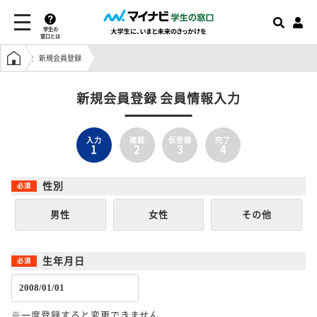
学生の
窓口とは
学生の窓口トップ
新規会員登録
新規会員登録 会員情報入力
入力
確認
仮登録
完了
1
2
3
4
性別
男性
女性
その他
生年月日
※一度登録すると変更できません