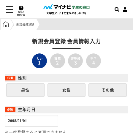
学生の
窓口とは
学生の窓口トップ
新規会員登録
新規会員登録 会員情報入力
入力
確認
仮登録
完了
1
2
3
4
性別
男性
女性
その他
生年月日
※一度登録すると変更できません