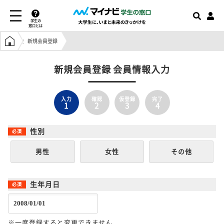
学生の
窓口とは
学生の窓口トップ
新規会員登録
新規会員登録 会員情報入力
入力
確認
仮登録
完了
1
2
3
4
性別
男性
女性
その他
生年月日
※一度登録すると変更できません