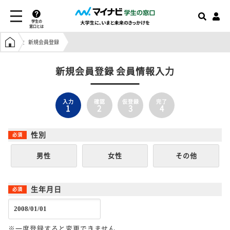
学生の
窓口とは
学生の窓口トップ
新規会員登録
新規会員登録 会員情報入力
入力
確認
仮登録
完了
1
2
3
4
性別
男性
女性
その他
生年月日
※一度登録すると変更できません