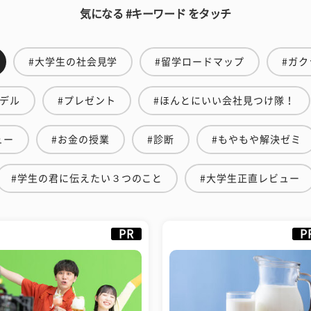
気になる #キーワード をタッチ
#大学生の社会見学
#留学ロードマップ
#ガク
モデル
#プレゼント
#ほんとにいい会社見つけ隊！
ュー
#お金の授業
#診断
#もやもや解決ゼミ
#学生の君に伝えたい３つのこと
#大学生正直レビュー
PR
P