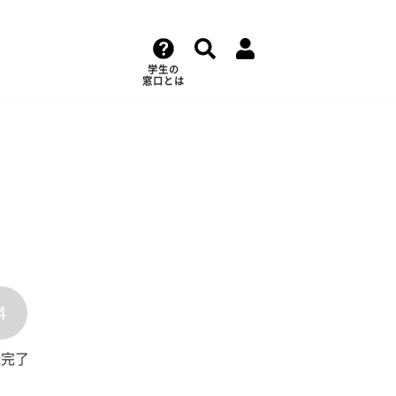
学生の
窓口とは
4
録完了