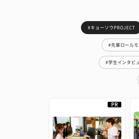
#キョーソウPROJECT
#先輩ロール
#学生インタビ
PR